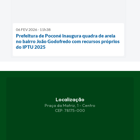
06 FEV 2026 - 11h38
Prefeitura de Poconé inaugura quadra de areia
no bairro João Godofredo com recursos próprios
do IPTU 2025
Localização
Praça da Matriz, 1 - Centro
CEP: 78175-000