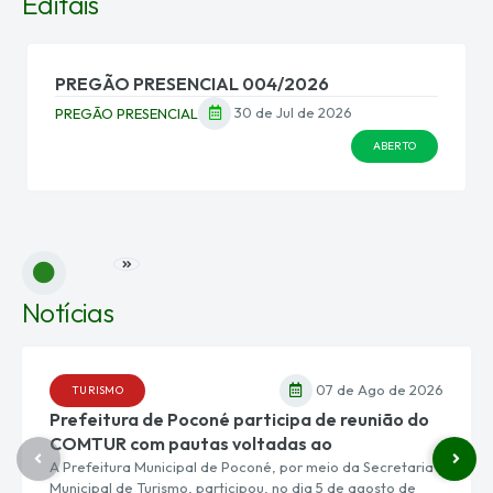
Editais
PREGÃO PRESENCIAL 004/2026
30 de Jul de 2026
PREGÃO PRESENCIAL
ABERTO
VER MAIS
Notícias
07 de Ago de 2026
TURISMO
Prefeitura de Poconé participa de reunião do
COMTUR com pautas voltadas ao
desenvolvimento sustentável do turismo
A Prefeitura Municipal de Poconé, por meio da Secretaria
Municipal de Turismo, participou, no dia 5 de agosto de