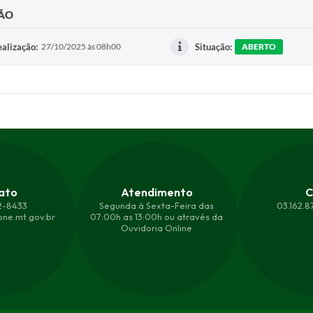
ÇÃO
alização:
27/10/2025 às 08h00
Situação:
ABERTO
ato
Atendimento
C
2-8433
Segunda à Sexta-Feira das
03.162.
ne.mt.gov.br
07:00h as 13:00h ou através da
Ouvidoria Online