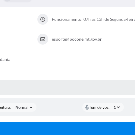
Funcionamento: 07h as 13h de Segunda-feira 
esporte@pocone.mt.gov.br
adania
 MÍDIAS
eitura:
Tom de voz: