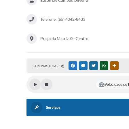
Edson De Campos Oliveira
Telefone: (65) 4042-8433
Praça da Matriz, 0 - Centro
COMPARTILHAR
FACEBOOK
MESSENGER
TWITTER
WHATSAPP
OUTRAS
Velocidade de l
Serviços