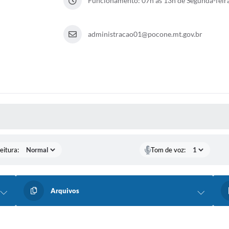
Funcionamento: 07h as 13h de Segunda-feira 
administracao01@pocone.mt.gov.br
 MÍDIAS
eitura:
Tom de voz:
Arquivos