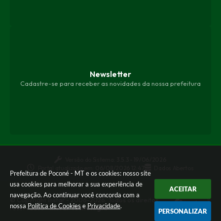
Newsletter
Cadastre-se para receber as novidades da nossa prefeitura
Versão do Sistema:
3.5.3 - 19/06/2026
Portal atualizado em:
06/08/2026 12:47
Dados Abertos
Prefeitura de Poconé - MT e os cookies: nosso site
usa cookies para melhorar a sua experiência de
ACEITAR
navegação. Ao continuar você concorda com a
© Copyright Instar - 2006-2026. Todos os direitos
nossa
Política de Cookies
e
Privacidade
.
reservados -
Instar Tecnologia
PERSONALIZAR