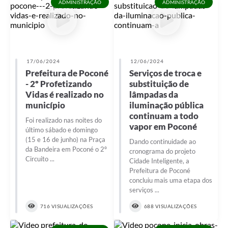
ADMINISTRAÇÃO
ADMINISTRAÇÃO
17/06/2024
12/06/2024
Prefeitura de Poconé
Serviços de troca e
- 2º Profetizando
substituição de
Vidas é realizado no
lâmpadas da
município
iluminação pública
continuam a todo
Foi realizado nas noites do
vapor em Poconé
último sábado e domingo
(15 e 16 de junho) na Praça
Dando continuidade ao
da Bandeira em Poconé o 2º
cronograma do projeto
Circuito ...
Cidade Inteligente, a
Prefeitura de Poconé
concluiu mais uma etapa dos
serviços ...
716 VISUALIZAÇÕES
688 VISUALIZAÇÕES