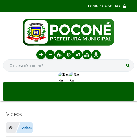
LOGIN / CADASTRO
O que você procura?
Vídeos
Vídeos