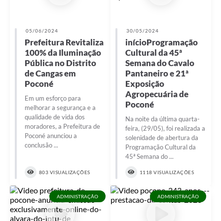
05/06/2024
30/05/2024
Prefeitura Revitaliza
inícioProgramação
100% da Iluminação
Cultural da 45ª
Pública no Distrito
Semana do Cavalo
de Cangas em
Pantaneiro e 21ª
Poconé
Exposição
Agropecuária de
Em um esforço para
Poconé
melhorar a segurança e a
qualidade de vida dos
Na noite da última quarta-
moradores, a Prefeitura de
feira, (29/05), foi realizada a
Poconé anunciou a
solenidade de abertura da
conclusão ...
Programação Cultural da
45ª Semana do ...
803 VISUALIZAÇÕES
1118 VISUALIZAÇÕES
ADMINISTRAÇÃO
ADMINISTRAÇÃO