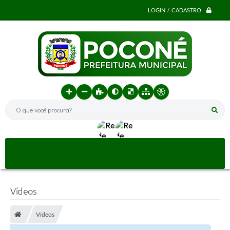
LOGIN / CADASTRO
O que você procura?
Vídeos
Vídeos