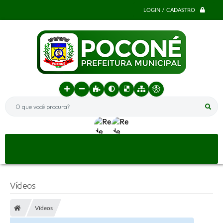
LOGIN / CADASTRO
O que você procura?
Vídeos
Vídeos