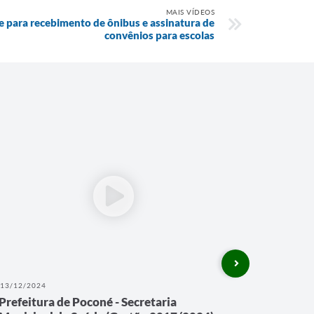
MAIS VÍDEOS
e para recebimento de ônibus e assinatura de
convênios para escolas
13/12/2024
13/12/202
Prefeitura de Poconé - Secretaria
Prefeitu