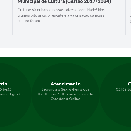
Municipal de Cultura (Gestão 2017/2024)
Cultura: Valorizando nossas raízes e identidade! Nos
últimos oito anos, o resgate e a valorização da nossa
cultura foram ...
ato
Atendimento
C
2-8433
Segunda à Sexta-Feira das
03.162.
ne.mt.gov.br
07:00h as 13:00h ou através da
Ouvidoria Online