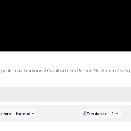
úblico na Tradicional Cavalhada em Poconé No último sábado, 2
 MÍDIAS
eitura:
Tom de voz: