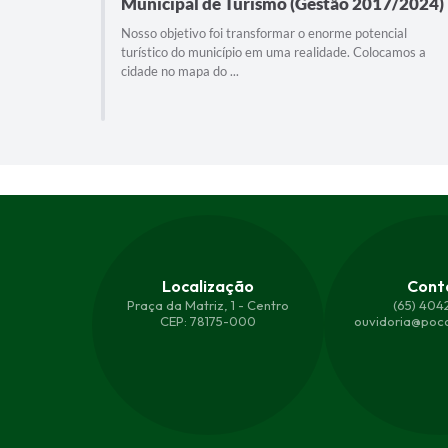
ão
Municipal de Turismo (Gestão 2017/2024)
Nosso objetivo foi transformar o enorme potencial
turístico do município em uma realidade. Colocamos a
verdadeiro
cidade no mapa do ...
,
Localização
Cont
Praça da Matriz, 1 - Centro
(65) 404
CEP: 78175-000
ouvidoria@poco