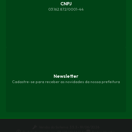
CNPJ
03.162.872/0001-44
Newsletter
Cadastre-se para receber as novidades da nossa prefeitura
Versão do Sistema:
3.5.3 - 19/06/2026
Portal atualizado em:
05/08/2026 12:54
Dados Abertos