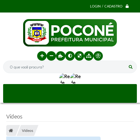
LOGIN / CADASTRO
O que você procura?
Vídeos
Vídeos