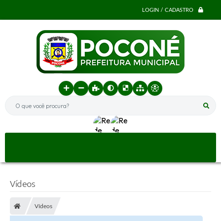
LOGIN / CADASTRO
O que você procura?
Vídeos
Vídeos