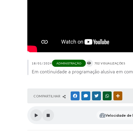
18/01/2024
702 VISUALIZAÇÕES
ADMINISTRAÇÃO
Em continuidade a programação alusiva em comem
COMPARTILHAR
FACEBOOK
MESSENGER
TWITTER
WHATSAPP
OUTRAS
Velocidade de l