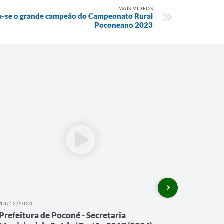
MAIS VÍDEOS
a-se o grande campeão do Campeonato Rural
Poconeano 2023
13/12/2024
13/12/202
Prefeitura de Poconé - Secretaria
Prefeitu