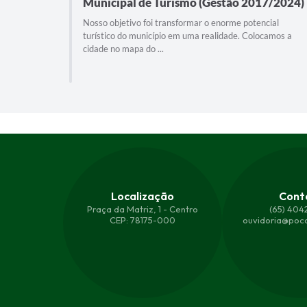
ão
Municipal de Turismo (Gestão 2017/2024)
Nosso objetivo foi transformar o enorme potencial
turístico do município em uma realidade. Colocamos a
verdadeiro
cidade no mapa do ...
,
Localização
Cont
Praça da Matriz, 1 - Centro
(65) 404
CEP: 78175-000
ouvidoria@poco