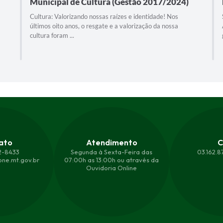
Municipal de Cultura (Gestão 2017/2024)
Cultura: Valorizando nossas raízes e identidade! Nos
últimos oito anos, o resgate e a valorização da nossa
cultura foram ...
ato
Atendimento
C
2-8433
Segunda à Sexta-Feira das
03.162.
ne.mt.gov.br
07:00h as 13:00h ou através da
Ouvidoria Online