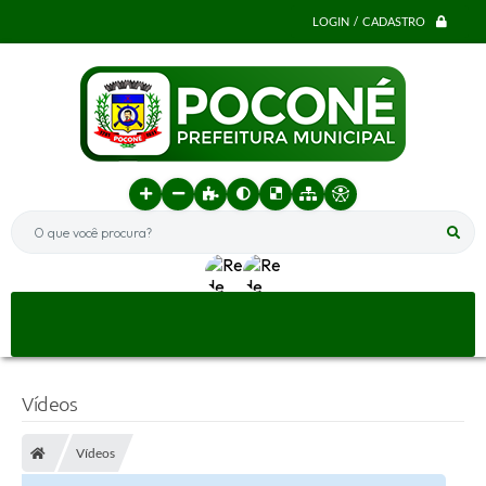
LOGIN / CADASTRO
O que você procura?
Vídeos
Vídeos