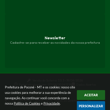
Newsletter
Cadastre-se para receber as novidades da nossa prefeitura
Versão do Sistema:
3.5.3 - 19/06/2026
Portal atualizado em:
07/08/2026 13:19
Dados Abertos
Prefeitura de Poconé - MT e os cookies: nosso site
usa cookies para melhorar a sua experiência de
ACEITAR
navegação. Ao continuar você concorda com a
© Copyright Instar - 2006-2026. Todos os direitos
nossa
Política de Cookies
e
Privacidade
.
reservados -
Instar Tecnologia
PERSONALIZAR