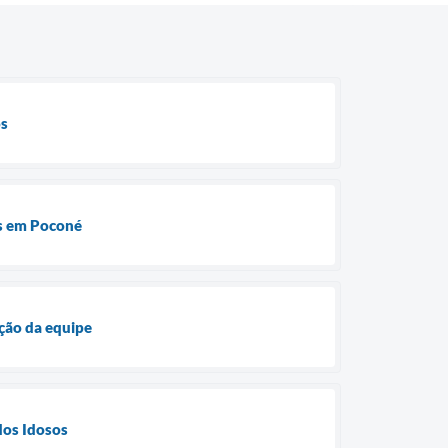
os
os em Poconé
ção da equipe
dos Idosos