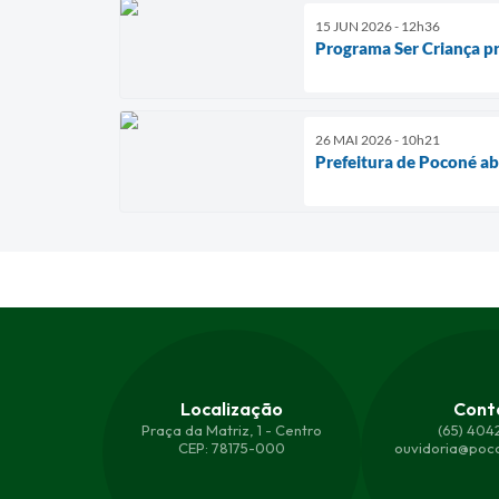
15 JUN 2026 - 12h36
Programa Ser Criança p
26 MAI 2026 - 10h21
Prefeitura de Poconé ab
Localização
Cont
Praça da Matriz, 1 - Centro
(65) 404
CEP: 78175-000
ouvidoria@poco