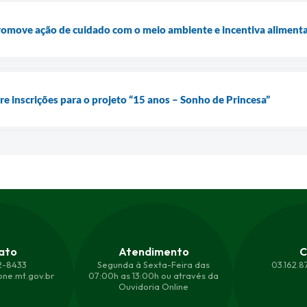
romove ação de cuidado com o meio ambiente e incentiva alimen
re inscrições para o projeto “15 anos – Sonho de Princesa”
ato
Atendimento
C
2-8433
Segunda à Sexta-Feira das
03.162.
ne.mt.gov.br
07:00h as 13:00h ou através da
Ouvidoria Online