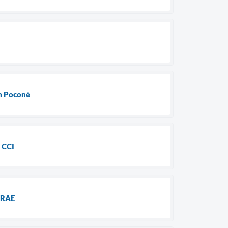
em Poconé
 CCI
BRAE