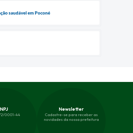
tação saudável em Poconé
NPJ
Newsletter
872/0001-44
Cadastre-se para receber as
novidades da nossa prefeitura