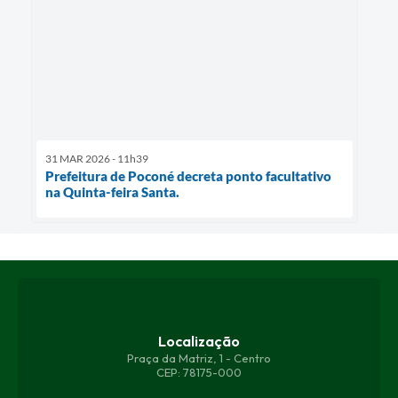
31 MAR 2026 - 11h39
Prefeitura de Poconé decreta ponto facultativo
na Quinta-feira Santa.
Localização
Praça da Matriz, 1 - Centro
CEP: 78175-000