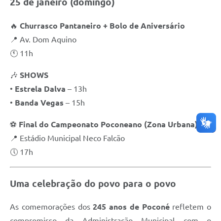
25 de janeiro (domingo)
🔥
Churrasco Pantaneiro + Bolo de Aniversário
📍 Av. Dom Aquino
🕚 11h
🎶
SHOWS
•
Estrela Dalva
– 13h
•
Banda Vegas
– 15h
⚽
Final do Campeonato Poconeano (Zona Urbana)
📍 Estádio Municipal Neco Falcão
🕔 17h
Uma celebração do povo para o povo
As comemorações dos
245 anos de Poconé
refletem o
compromisso da Administração Municipal com o