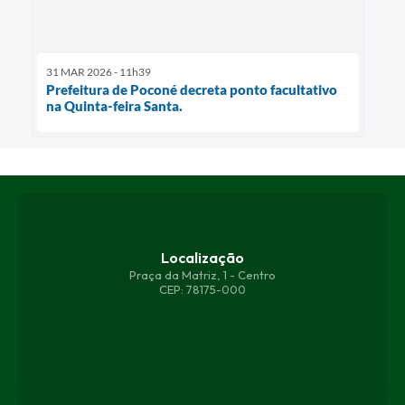
31 MAR 2026 - 11h39
Prefeitura de Poconé decreta ponto facultativo
na Quinta-feira Santa.
Localização
Praça da Matriz, 1 - Centro
CEP: 78175-000