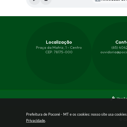
Localização
Cont
Praça da Matriz, 1 - Centro
(65) 404
CEP: 78175-000
ouvidoria@poco
Versão
Prefeitura de Poconé - MT e os cookies: nosso site usa cooki
© Co
Privacidade
.