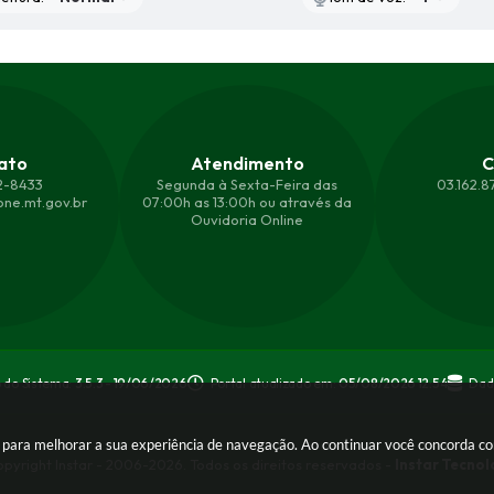
ato
Atendimento
C
2-8433
Segunda à Sexta-Feira das
03.162.
ne.mt.gov.br
07:00h as 13:00h ou através da
Ouvidoria Online
 do Sistema:
3.5.3 - 19/06/2026
Portal atualizado em:
05/08/2026 12:54
Dad
es para melhorar a sua experiência de navegação. Ao continuar você concorda 
pyright Instar - 2006-2026. Todos os direitos reservados -
Instar Tecnol