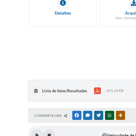
Detalhes
Arqui
(atas, homolog
Lista de Itens/Resultados
671,25 KB
COMPARTILHAR
FACEBOOK
MESSENGER
TWITTER
WHATSAPP
OUTRAS
Velocidade de l