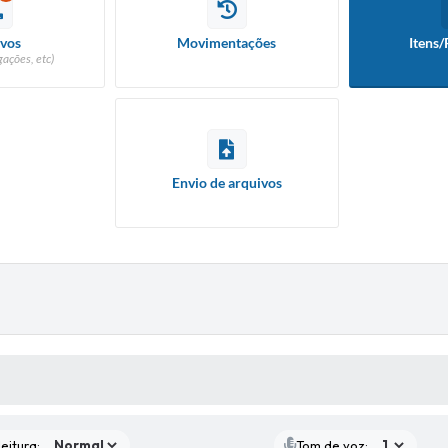
vos
Movimentações
Itens/
ações, etc)
Envio de arquivos
 MÍDIAS
eitura:
Tom de voz: