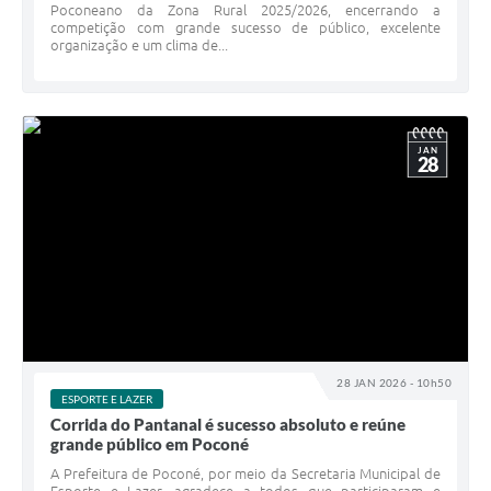
Poconeano da Zona Rural 2025/2026, encerrando a
competição com grande sucesso de público, excelente
organização e um clima de...
JAN
28
28 JAN 2026 - 10h50
ESPORTE E LAZER
Corrida do Pantanal é sucesso absoluto e reúne
grande público em Poconé
A Prefeitura de Poconé, por meio da Secretaria Municipal de