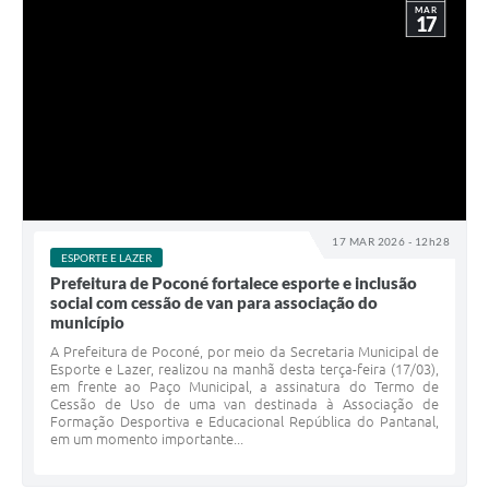
MAR
17
17 MAR 2026 - 12h28
ESPORTE E LAZER
Prefeitura de Poconé fortalece esporte e inclusão
social com cessão de van para associação do
município
A Prefeitura de Poconé, por meio da Secretaria Municipal de
Esporte e Lazer, realizou na manhã desta terça-feira (17/03),
em frente ao Paço Municipal, a assinatura do Termo de
Cessão de Uso de uma van destinada à Associação de
Formação Desportiva e Educacional República do Pantanal,
em um momento importante...