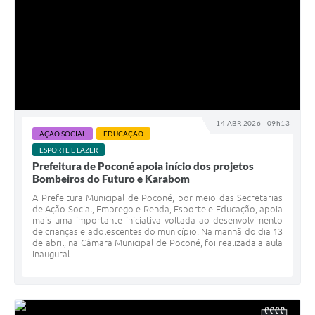
14 ABR 2026 - 09h13
AÇÃO SOCIAL
EDUCAÇÃO
ESPORTE E LAZER
Prefeitura de Poconé apoia início dos projetos
Bombeiros do Futuro e Karabom
A Prefeitura Municipal de Poconé, por meio das Secretarias
de Ação Social, Emprego e Renda, Esporte e Educação, apoia
mais uma importante iniciativa voltada ao desenvolvimento
de crianças e adolescentes do município. Na manhã do dia 13
de abril, na Câmara Municipal de Poconé, foi realizada a aula
inaugural...