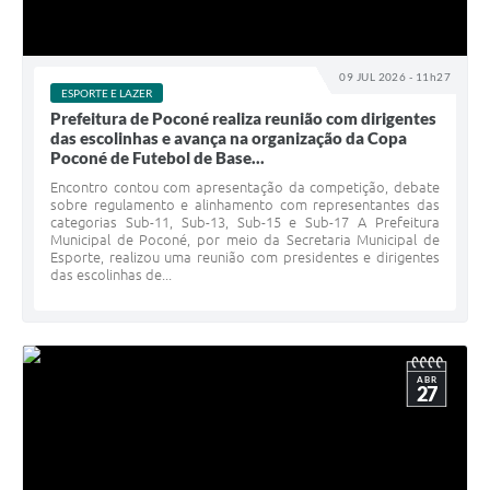
09 JUL 2026 - 11h27
ESPORTE E LAZER
Prefeitura de Poconé realiza reunião com dirigentes
das escolinhas e avança na organização da Copa
Poconé de Futebol de Base...
Encontro contou com apresentação da competição, debate
sobre regulamento e alinhamento com representantes das
categorias Sub-11, Sub-13, Sub-15 e Sub-17 A Prefeitura
Municipal de Poconé, por meio da Secretaria Municipal de
Esporte, realizou uma reunião com presidentes e dirigentes
das escolinhas de...
ABR
27