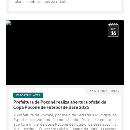
rolar em dois campos da cidade,...
SET
16
16 SET 2025 - 10h42
ESPORTE E LAZER
Prefeitura de Poconé realiza abertura oficial da
Copa Poconé de Futebol de Base 2025
A Prefeitura de Poconé, por meio da Secretaria Municipal de
Esporte, realizou no último sábado, 06 de setembro, a
abertura oficial da Copa Poconé de Futebol de Base 2025, no
Mini Estádio Luís Vicente Falcão (Campo da Brita). O evento