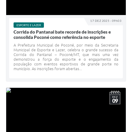
17 DEZ 2025 - 09h03
ESPORTE E LAZER
Corrida do Pantanal bate recorde de inscrições e
consolida Poconé como referência no esporte
A Prefeitura Municipal de Poconé, por meio da Secretaria
Municipal de Esporte e Lazer, celebra o grande sucesso da
Corrida do Pantanal – Poconé/MT, que mais uma vez
demonstrou a força do esporte e o engajamento da
população com eventos esportivos de grande porte no
município. As inscrições foram abertas...
DEZ
09