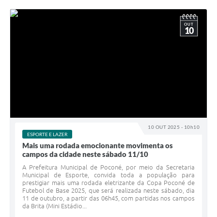
OUT
10
10 OUT 2025 - 10h10
ESPORTE E LAZER
Mais uma rodada emocionante movimenta os
campos da cidade neste sábado 11/10
A Prefeitura Municipal de Poconé, por meio da Secretaria
Municipal de Esporte, convida toda a população para
prestigiar mais uma rodada eletrizante da Copa Poconé de
Futebol de Base 2025, que será realizada neste sábado, dia
11 de outubro, a partir das 06h45, com partidas nos campos
da Brita (Mini Estádio...