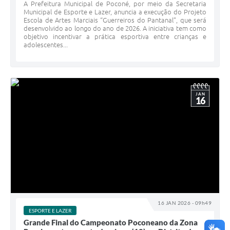
A Prefeitura Municipal de Poconé, por meio da Secretaria
Municipal de Esporte e Lazer, anuncia a execução do Projeto
Escola de Artes Marciais “Guerreiros do Pantanal”, que será
desenvolvido ao longo do ano de 2026. A iniciativa tem como
objetivo incentivar a prática esportiva entre crianças e
adolescentes...
JAN
16
16 JAN 2026 - 09h49
ESPORTE E LAZER
Grande Final do Campeonato Poconeano da Zona