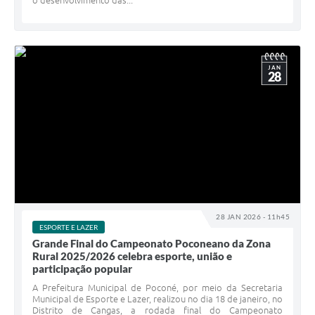
o desenvolvimento das...
JAN
28
28 JAN 2026 - 11h45
ESPORTE E LAZER
Grande Final do Campeonato Poconeano da Zona
Rural 2025/2026 celebra esporte, união e
participação popular
A Prefeitura Municipal de Poconé, por meio da Secretaria
Municipal de Esporte e Lazer, realizou no dia 18 de janeiro, no
Distrito de Cangas, a rodada final do Campeonato