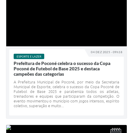
04 DEZ 2025 - 09h18
ESPORTE E LAZER
Prefeitura de Poconé celebra o sucesso da Copa
Poconé de Futebol de Base 2025 e destaca
campeões das categorias
A Prefeitura Municipal de Poconé, por meio da Secretaria
Municipal de Esporte, celebra o sucesso da Copa Poconé de
Futebol de Base 2025 e parabeniza todos os atletas,
treinadores e equipes que participaram da competição. O
evento movimentou o município com jogos intensos, espírito
coletivo, superação e muito...