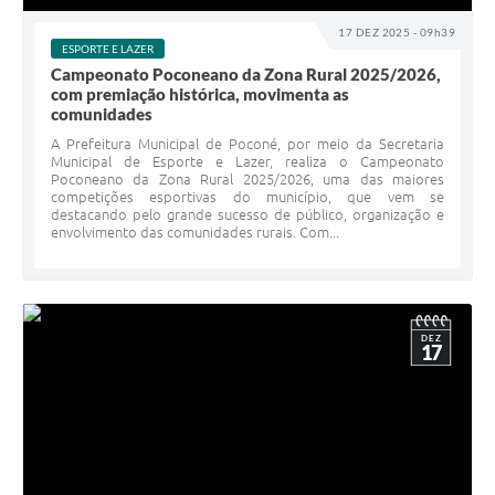
17 DEZ 2025 - 09h39
ESPORTE E LAZER
Campeonato Poconeano da Zona Rural 2025/2026,
com premiação histórica, movimenta as
comunidades
A Prefeitura Municipal de Poconé, por meio da Secretaria
Municipal de Esporte e Lazer, realiza o Campeonato
Poconeano da Zona Rural 2025/2026, uma das maiores
competições esportivas do município, que vem se
destacando pelo grande sucesso de público, organização e
envolvimento das comunidades rurais. Com...
DEZ
17