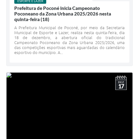
ESPORTE E LAZER
Prefeitura de Poconé inicia Campeonato
Poconeano da Zona Urbana 2025/2026 nesta
quinta-feira (18)
A Prefeitura Municipal de Poconé, por meio da Secretaria
Municipal de Esporte e Lazer, realiza nesta quinta-feira, dia
18 de dezembro, a abertura oficial do tradicional
Campeonato Poconeano da Zona Urbana 2025/2026, uma
das competições esportivas mais aguardadas do calendário
esportivo do município. A...
DEZ
17