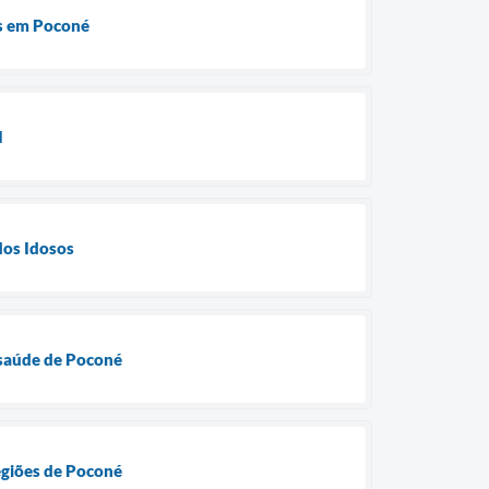
os em Poconé
I
dos Idosos
 saúde de Poconé
egiões de Poconé