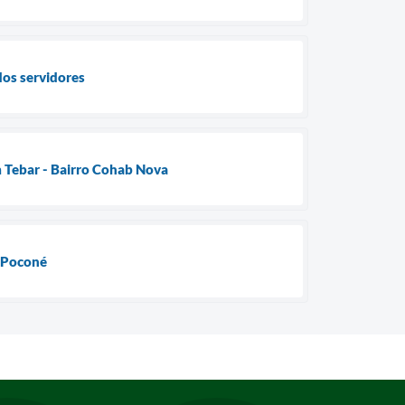
dos servidores
m Tebar - Bairro Cohab Nova
m Poconé