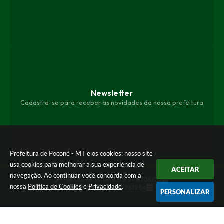
Newsletter
Cadastre-se para receber as novidades da nossa prefeitura
Prefeitura de Poconé - MT e os cookies: nosso site
usa cookies para melhorar a sua experiência de
ACEITAR
navegação. Ao continuar você concorda com a
Versão do Sistema:
3.5.3 - 19/06/2026
nossa
Política de Cookies
e
Privacidade
.
Portal atualizado em:
05/08/2026 12:54
Dados Abertos
PERSONALIZAR
© Copyright Instar - 2006-2026. Todos os direitos