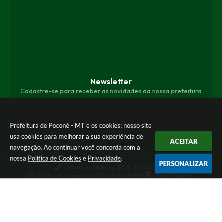
Newsletter
Cadastre-se para receber as novidades da nossa prefeitura
Prefeitura de Poconé - MT e os cookies: nosso site
usa cookies para melhorar a sua experiência de
ACEITAR
navegação. Ao continuar você concorda com a
nossa
Política de Cookies
e
Privacidade
.
PERSONALIZAR
Versão do Sistema:
3.5.3 - 19/06/2026
Portal atualizado em:
07/08/2026 13:19
Dados Abertos
© Copyright Instar - 2006-2026. Todos os direitos
reservados -
Instar Tecnologia