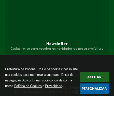
Newsletter
Cadastre-se para receber as novidades da nossa prefeitura
Prefeitura de Poconé - MT e os cookies: nosso site
usa cookies para melhorar a sua experiência de
ACEITAR
navegação. Ao continuar você concorda com a
nossa
Política de Cookies
e
Privacidade
.
Versão do Sistema:
3.5.3 - 19/06/2026
PERSONALIZAR
Portal atualizado em:
07/08/2026 08:19
Dados Abertos
© Copyright Instar - 2006-2026. Todos os direitos
reservados -
Instar Tecnologia