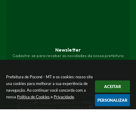
Newsletter
Cadastre-se para receber as novidades da nossa prefeitura
Prefeitura de Poconé - MT e os cookies: nosso site
usa cookies para melhorar a sua experiência de
ACEITAR
navegação. Ao continuar você concorda com a
nossa
Política de Cookies
e
Privacidade
.
PERSONALIZAR
Versão do Sistema:
3.5.3 - 19/06/2026
Portal atualizado em:
06/08/2026 12:47
Dados Abertos
© Copyright Instar - 2006-2026. Todos os direitos
reservados -
Instar Tecnologia