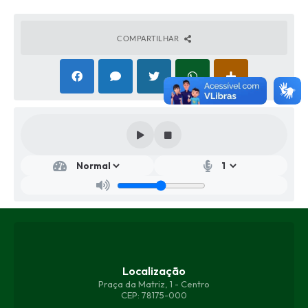
COMPARTILHAR
Secr
etar
ia
Mu
nici
pal
de
Saú
de
Mika
Localização
ele
Praça da Matriz, 1 - Centro
Oha
CEP: 78175-000
ne