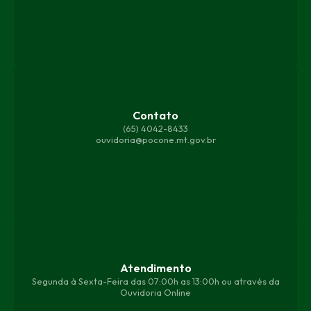
Ferr
eira
da
Silva
Mor
aes
Contato
(65) 4042-8433
ouvidoria@pocone.mt.gov.br
Atendimento
Segunda à Sexta-Feira das 07:00h as 13:00h ou através da
Ouvidoria Online