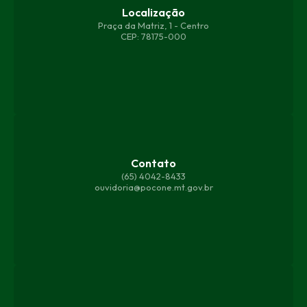
olvi
Localização
men
Praça da Matriz, 1 - Centro
to
CEP: 78175-000
Urb
ano
e...
Sidn
ey
Sula
no
da
Silva
Contato
(65) 4042-8433
ouvidoria@pocone.mt.gov.br