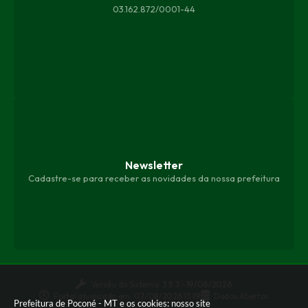
03.162.872/0001-44
Newsletter
Cadastre-se para receber as novidades da nossa prefeitura
Versão do Sistema:
3.5.3 - 19/06/2026
Portal atualizado em:
07/08/2026 13:19
Dados Abertos
Prefeitura de Poconé - MT e os cookies: nosso site