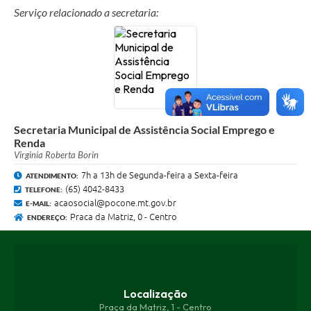
- Comprovante de endereço, de preferência a conta de
Serviço relacionado a secretaria:
luz;
- Comprovante de matrícula escolar das crianças e jovens
até 17 anos. Se não tiver comprovante, leve o nome da
escola de cada criança ou jovem;
- Carteira de trabalho.
Endereço: Rua Tenente Silvio Martins, S/N, B São
Benedito ao lado do Ginásio Guido Silva
Gestora: Lucimar Rondon Silva
Secretaria Municipal de Assistência Social Emprego e
Renda
E-mail: cadunico@pocone.mt.gov.br
Virginia Roberta Borin
Telefone: 65-40428433
7h a 13h de Segunda-feira a Sexta-feira
ATENDIMENTO:
(65) 4042-8433
TELEFONE:
acaosocial@pocone.mt.gov.br
E-MAIL:
Praca da Matriz, 0 - Centro
ENDEREÇO:
Localização
Praça da Matriz, 1 - Centro