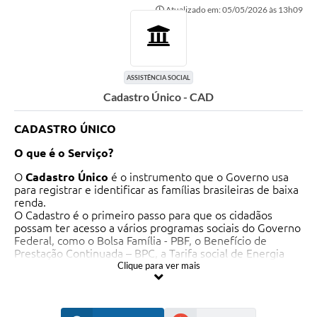
Atualizado em: 05/05/2026 às 13h09
ASSISTÊNCIA SOCIAL
Cadastro Único - CAD
CADASTRO ÚNICO
O que é o Serviço?
O
Cadastro Único
é o instrumento que o Governo usa
para registrar e identificar as famílias brasileiras de baixa
renda.
O Cadastro é o primeiro passo para que os cidadãos
possam ter acesso a vários programas sociais do Governo
Federal, como o Bolsa Família - PBF, o Benefício de
Prestação Continuada – BPC, a Tarifa social de Energia
elétrica, o Programa minha casa minha vida, entre outros.
Clique para ver mais
Horário de Funcionamento:
segunda a sexta das 07:00 as 11:00 e das 03:00 às