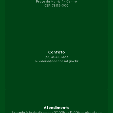
Praça da Matriz, 1 - Centro
CEP: 78175-000
Contato
(65) 4042-8433
ouvidoria@pocone.mt.gov.br
Atendimento
Segunda à Sexta-Feira das 07:00h as 13:00h ou através da