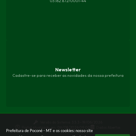
03.162.872/0001-44
Newsletter
Cadastre-se para receber as novidades da nossa prefeitura
Versão do Sistema:
3.5.3 - 19/06/2026
Portal atualizado em:
06/08/2026 09:00
Dados Abertos
Prefeitura de Poconé - MT e os cookies: nosso site