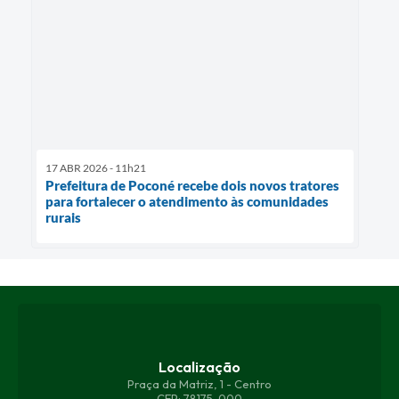
17 ABR 2026 - 11h21
Prefeitura de Poconé recebe dois novos tratores
para fortalecer o atendimento às comunidades
rurais
Localização
Praça da Matriz, 1 - Centro
CEP: 78175-000