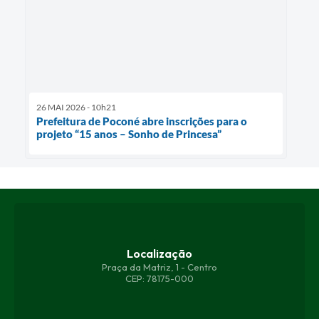
26 MAI 2026 - 10h21
Prefeitura de Poconé abre inscrições para o
projeto “15 anos – Sonho de Princesa”
Localização
Praça da Matriz, 1 - Centro
CEP: 78175-000