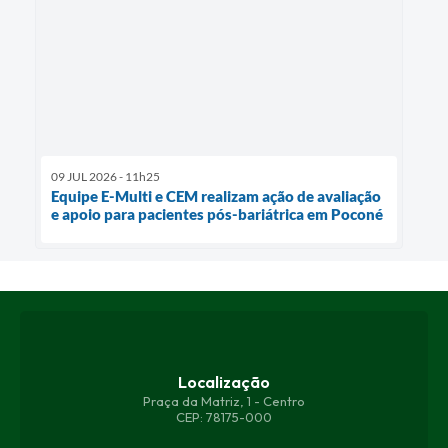
09 JUL 2026 - 11h25
Equipe E-Multi e CEM realizam ação de avaliação
e apoio para pacientes pós-bariátrica em Poconé
Localização
Praça da Matriz, 1 - Centro
CEP: 78175-000