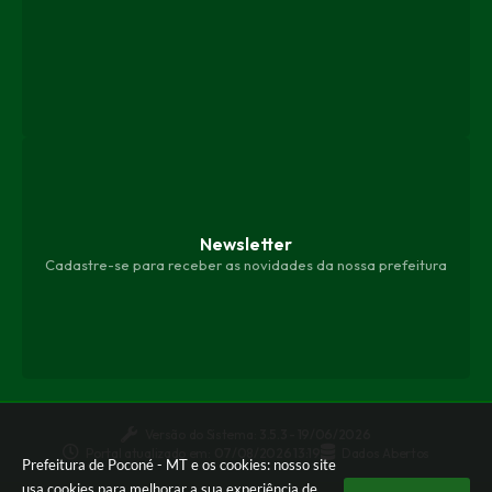
Newsletter
Cadastre-se para receber as novidades da nossa prefeitura
Versão do Sistema:
3.5.3 - 19/06/2026
Portal atualizado em:
07/08/2026 13:19
Dados Abertos
Prefeitura de Poconé - MT e os cookies: nosso site
usa cookies para melhorar a sua experiência de