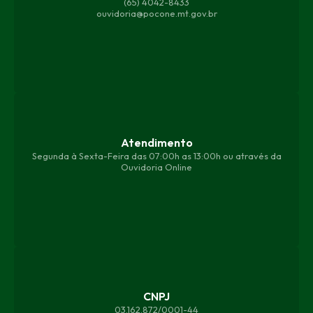
(65) 4042-8433
ouvidoria@pocone.mt.gov.br
Atendimento
Segunda à Sexta-Feira das 07:00h as 13:00h ou através da
Ouvidoria Online
CNPJ
03.162.872/0001-44