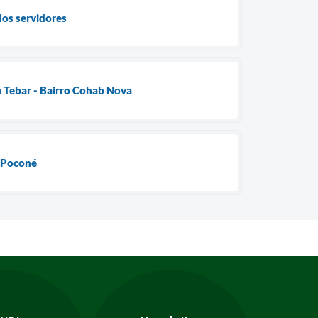
dos servidores
m Tebar - Bairro Cohab Nova
m Poconé