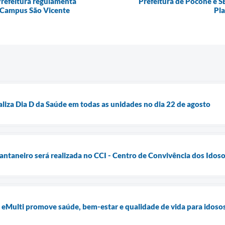
refeitura regulamenta
Prefeitura de Poconé e S
– Campus São Vicente
Pl
aliza Dia D da Saúde em todas as unidades no dia 22 de agosto
antaneiro será realizada no CCI - Centro de Convivência dos Idos
a eMulti promove saúde, bem-estar e qualidade de vida para idos