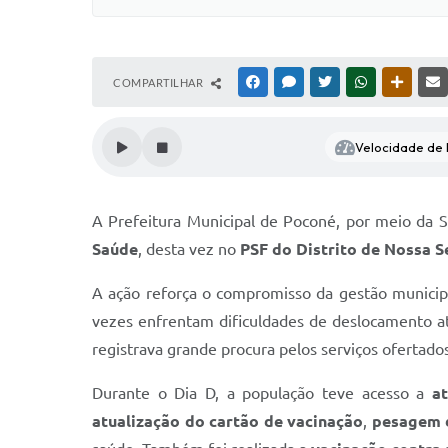
COMPARTILHAR
FACEBOOK
MESSENGER
TWITTER
WHATSAPP
OUTRAS
Velocidade de l
A Prefeitura Municipal de Poconé, por meio da S
Saúde
, desta vez no
PSF do Distrito de Nossa 
A ação reforça o compromisso da gestão municip
vezes enfrentam dificuldades de deslocamento at
registrava grande procura pelos serviços ofertados
Durante o Dia D, a população teve acesso a
a
atualização do cartão de vacinação
,
pesagem d