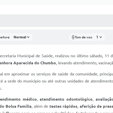
 MÍDIAS
RECEBA NOTÍCIAS
eitura:
Tom de voz:
ecretaria Municipal de Saúde, realizou no último sábado, 11 
Senhora Aparecida do Chumbo
, levando atendimento, vacinaçã
al em aproximar os serviços de saúde da comunidade, princip
é a sede do município ou até outras unidades de atendimento
.
tendimento médico
,
atendimento odontológico
,
avaliaçã
o Bolsa Família
, além de
testes rápidos
,
aferição de press