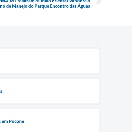
EMA-MT realizam reunião orientativa sobre o
ano de Manejo do Parque Encontro das Águas
os
os em Poconé