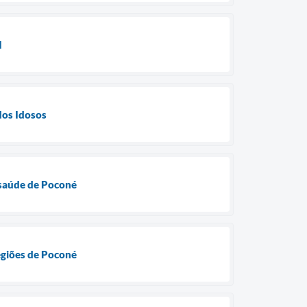
I
dos Idosos
 saúde de Poconé
egiões de Poconé