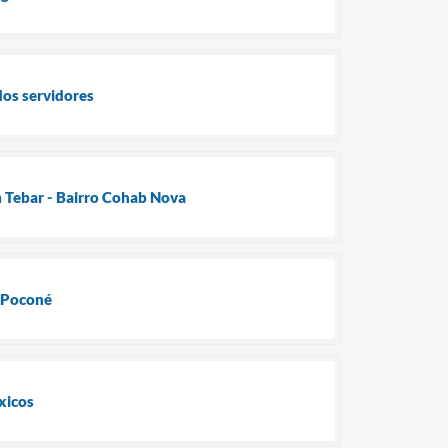
dos servidores
m Tebar - Bairro Cohab Nova
m Poconé
xicos