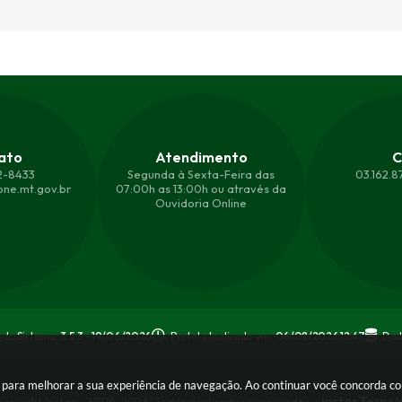
ato
Atendimento
C
2-8433
Segunda à Sexta-Feira das
03.162.
ne.mt.gov.br
07:00h as 13:00h ou através da
Ouvidoria Online
 do Sistema:
3.5.3 - 19/06/2026
Portal atualizado em:
06/08/2026 12:47
Dad
es para melhorar a sua experiência de navegação. Ao continuar você concorda 
pyright Instar - 2006-2026. Todos os direitos reservados -
Instar Tecnol