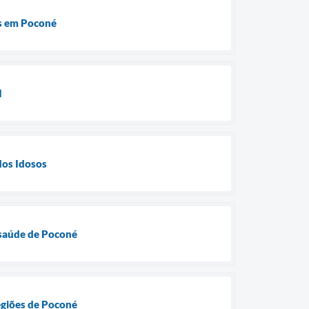
os em Poconé
I
dos Idosos
 saúde de Poconé
egiões de Poconé