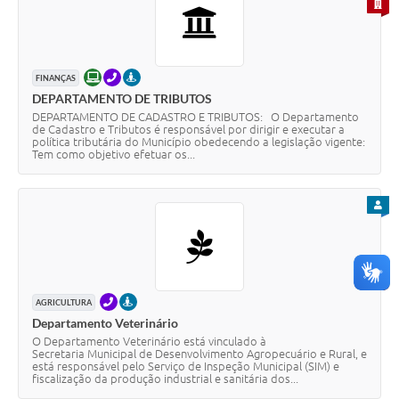
PARA 
ONLINE
TELEFONE
PRESENCIAL
FINANÇAS
DEPARTAMENTO DE TRIBUTOS
DEPARTAMENTO DE CADASTRO E TRIBUTOS: O Departamento
de Cadastro e Tributos é responsável por dirigir e executar a
política tributária do Município obedecendo a legislação vigente:
Tem como objetivo efetuar os...
PARA
TELEFONE
PRESENCIAL
AGRICULTURA
Departamento Veterinário
O Departamento Veterinário está vinculado à
Secretaria Municipal de Desenvolvimento Agropecuário e Rural, e
está responsável pelo Serviço de Inspeção Municipal (SIM) e
fiscalização da produção industrial e sanitária dos...