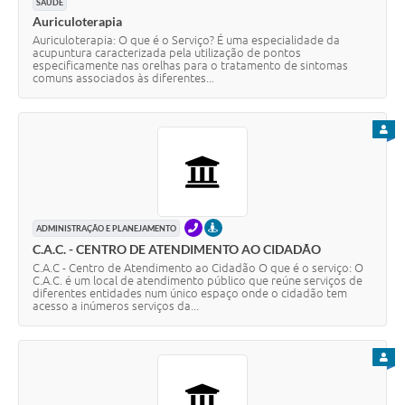
SAÚDE
Auriculoterapia
Auriculoterapia: O que é o Serviço? É uma especialidade da
acupuntura caracterizada pela utilização de pontos
especificamente nas orelhas para o tratamento de sintomas
comuns associados às diferentes...
PARA
TELEFONE
PRESENCIAL
ADMINISTRAÇÃO E PLANEJAMENTO
C.A.C. - CENTRO DE ATENDIMENTO AO CIDADÃO
C.A.C - Centro de Atendimento ao Cidadão O que é o serviço: O
C.A.C. é um local de atendimento público que reúne serviços de
diferentes entidades num único espaço onde o cidadão tem
acesso a inúmeros serviços da...
PARA