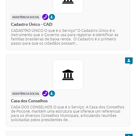
TELEFONE
PRESENCIAL
ASSISTÊNCIA SOCIAL
Cadastro Único - CAD
CADASTRO ÚNICO O que é o Serviço? O Cadastro Único é o
instrumento que o Governo usa para registrar e identificar as
famílias brasileiras de baixa renda. O Cadastro é o primeiro
passo para que os cidadãos possam...
PARA
TELEFONE
PRESENCIAL
ASSISTÊNCIA SOCIAL
Casa dos Conselhos
CASA DOS CONSELHOS O que é o Serviço: A Casa dos Conselhos
de Poconé, mantém uma estrutura que oferece um referencial
para os diversos Conselhos Municipais, articulando reuniões
solicitadas pelos presidentes de...