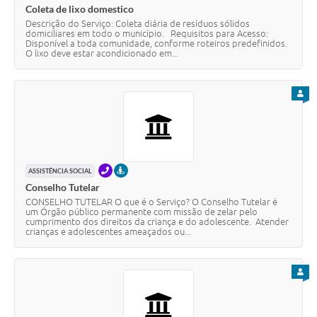
Coleta de lixo domestico
Descrição do Serviço: Coleta diária de resíduos sólidos
domiciliares em todo o município. Requisitos para Acesso:
Disponível a toda comunidade, conforme roteiros predefinidos.
O lixo deve estar acondicionado em...
PARA
TELEFONE
PRESENCIAL
ASSISTÊNCIA SOCIAL
Conselho Tutelar
CONSELHO TUTELAR O que é o Serviço? O Conselho Tutelar é
um Órgão público permanente com missão de zelar pelo
cumprimento dos direitos da criança e do adolescente. Atender
crianças e adolescentes ameaçados ou...
PARA