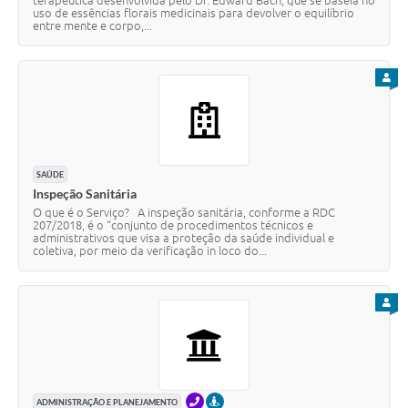
terapêutica desenvolvida pelo Dr. Edward Bach, que se baseia no
uso de essências florais medicinais para devolver o equilíbrio
entre mente e corpo,...
PARA
SAÚDE
Inspeção Sanitária
O que é o Serviço? A inspeção sanitária, conforme a RDC
207/2018, é o “conjunto de procedimentos técnicos e
administrativos que visa a proteção da saúde individual e
coletiva, por meio da verificação in loco do...
PARA
TELEFONE
PRESENCIAL
ADMINISTRAÇÃO E PLANEJAMENTO