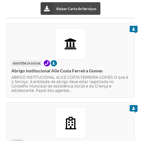
Baixar Carta de Serviços
PARA
TELEFONE
PRESENCIAL
ASSISTÊNCIA SOCIAL
Abrigo institucional Alie Costa Ferreira Gomes
ABRIGO INSTITUCIONAL ALICE COSTA FERREIRA GOMES O que é
o Serviço: A entidade de abrigo deve estar registrada no
Conselho Municipal de Assistência Social e da Criança e
Adolescente. Papel dos agentes...
PARA