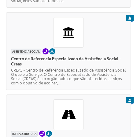
social, neles são ofertados os...
PARA
TELEFONE
PRESENCIAL
ASSISTÊNCIA SOCIAL
Centro de Referencia Especializado da Assistência Social -
Creas
CREAS - Centro de Referência Especializado da Assistência Social
O que é o Serviço: O Centro de Especializado de Assistência
Social (CREAS) é um órgão público que são oferecidos serviços
com o objetivo de acolher,...
PARA
TELEFONE
PRESENCIAL
INFRAESTRUTURA